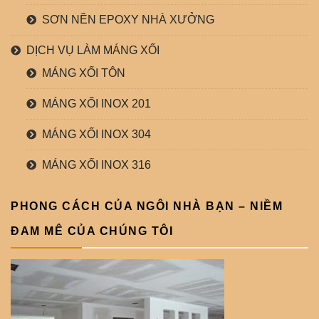
SƠN NỀN EPOXY NHÀ XƯỞNG
DỊCH VỤ LÀM MÁNG XỐI
MÁNG XỐI TÔN
MÁNG XỐI INOX 201
MÁNG XỐI INOX 304
MÁNG XỐI INOX 316
PHONG CÁCH CỦA NGÔI NHÀ BẠN – NIỀM
ĐAM MÊ CỦA CHÚNG TÔI