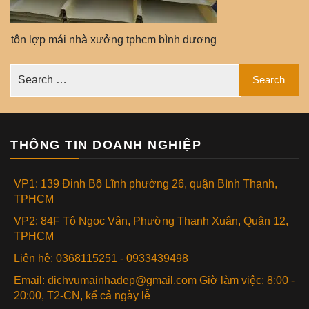
tôn lợp mái nhà xưởng tphcm bình dương
THÔNG TIN DOANH NGHIỆP
VP1: 139 Đinh Bộ Lĩnh phường 26, quận Bình Thạnh,
TPHCM
VP2: 84F Tô Ngọc Vân, Phường Thạnh Xuân, Quận 12,
TPHCM
Liên hệ: 0368115251 - 0933439498
Email: dichvumainhadep@gmail.com Giờ làm việc: 8:00 -
20:00, T2-CN, kể cả ngày lễ