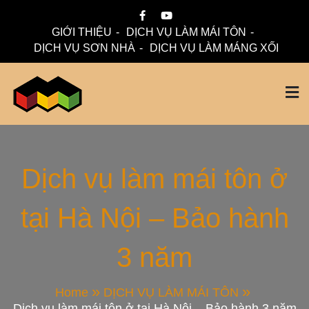
Skip
to
GIỚI THIỆU
DỊCH VỤ LÀM MÁI TÔN
content
DỊCH VỤ SƠN NHÀ
DỊCH VỤ LÀM MÁNG XỐI
Mái Nhà Đẹp chuyên làm mái tôn, máng xối chống thấm,
Thi Công Mái Tôn,
thoát nước hiệu quả. Đội ngũ lành nghề – bảo hành dài hạn
– tư vấn miễn phí.
Máng Xối Chuyên
Dịch vụ làm mái tôn ở
tại Hà Nội – Bảo hành
Nghiệp – Mái Nhà
3 năm
Đẹp
Home
DỊCH VỤ LÀM MÁI TÔN
Dịch vụ làm mái tôn ở tại Hà Nội – Bảo hành 3 năm