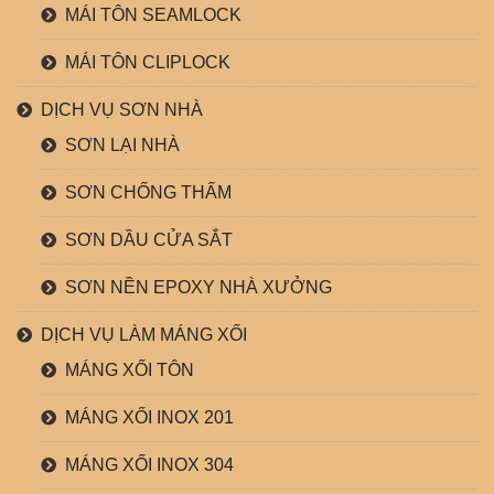
MÁI TÔN SEAMLOCK
MÁI TÔN CLIPLOCK
DỊCH VỤ SƠN NHÀ
SƠN LẠI NHÀ
SƠN CHỐNG THẤM
SƠN DẦU CỬA SẮT
SƠN NỀN EPOXY NHÀ XƯỞNG
DỊCH VỤ LÀM MÁNG XỐI
MÁNG XỐI TÔN
MÁNG XỐI INOX 201
MÁNG XỐI INOX 304