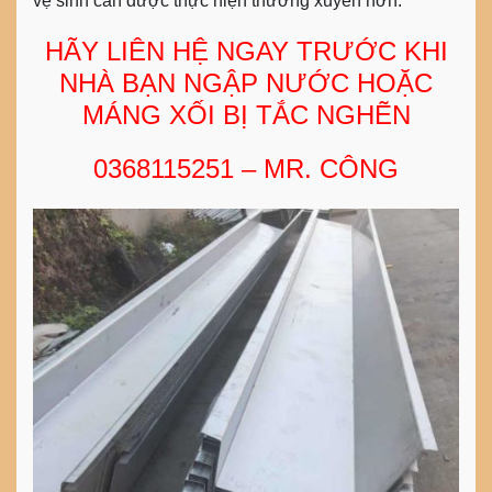
vệ sinh cần được thực hiện thường xuyên hơn.
HÃY LIÊN HỆ NGAY TRƯỚC KHI
NHÀ BẠN NGẬP NƯỚC HOẶC
MÁNG XỐI BỊ TẮC NGHẼN
0368115251 – MR. CÔNG