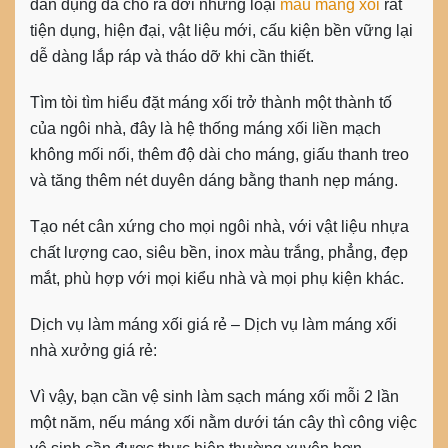
dân dụng đã cho ra đời những loại
mẫu máng xối
rất
tiện dụng, hiện đại, vật liệu mới, cấu kiện bền vững lại
dễ dàng lắp ráp và tháo dỡ khi cần thiết.
Tìm tòi tìm hiểu đặt máng xối trở thành một thành tố
của ngôi nhà, đây là hệ thống máng xối liền mạch
không mối nối, thêm độ dài cho máng, giấu thanh treo
và tăng thêm nét duyên dáng bằng thanh nẹp máng.
Tạo nét cân xứng cho mọi ngôi nhà, với vật liệu nhựa
chất lượng cao, siêu bền, inox màu trắng, phẳng, đẹp
mắt, phù hợp với mọi kiểu nhà và mọi phụ kiện khác.
Dịch vụ làm máng xối giá rẻ – Dịch vụ làm máng xối
nhà xưởng giá rẻ:
Vì vậy, bạn cần vệ sinh làm sạch máng xối mỗi 2 lần
một năm, nếu máng xối nằm dưới tán cây thì công việc