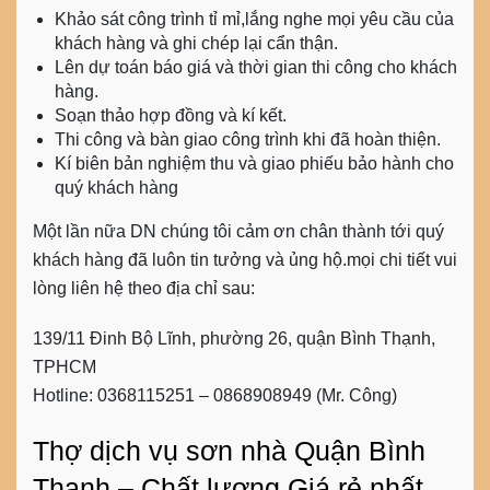
Khảo sát công trình tỉ mỉ,lắng nghe mọi yêu cầu của
khách hàng và ghi chép lại cẩn thận.
Lên dự toán báo giá và thời gian thi công cho khách
hàng.
Soạn thảo hợp đồng và kí kết.
Thi công và bàn giao công trình khi đã hoàn thiện.
Kí biên bản nghiệm thu và giao phiếu bảo hành cho
quý khách hàng
Một lần nữa DN chúng tôi cảm ơn chân thành tới quý
khách hàng đã luôn tin tưởng và ủng hộ.mọi chi tiết vui
lòng liên hệ theo địa chỉ sau:
139/11 Ðinh Bộ Lĩnh, phường 26, quận Bình Thạnh,
TPHCM
Hotline: 0368115251 – 0868908949 (Mr. Công)
Thợ dịch vụ sơn nhà Quận Bình
Thạnh – Chất lượng Giá rẻ nhất