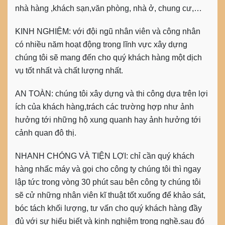
nhà hàng ,khách sạn,văn phòng, nhà ở, chung cư,…
KINH NGHIỆM: với đội ngũ nhân viên và công nhân
có nhiều năm hoạt động trong lĩnh vực xây dựng
chúng tôi sẽ mang đến cho quý khách hàng một dịch
vụ tốt nhất và chất lượng nhất.
AN TOÀN: chúng tôi xây dựng và thi công dựa trên lợi
ích của khách hàng,trách các trường hợp như ảnh
hưởng tới những hộ xung quanh hay ảnh hưởng tới
cảnh quan đô thị.
NHANH CHÓNG VÀ TIỆN LỢI: chỉ cần quý khách
hàng nhấc máy và gọi cho công ty chúng tôi thì ngay
lập tức trong vòng 30 phút sau bên công ty chúng tôi
sẽ cử những nhân viên kĩ thuật tốt xuống để khảo sát,
bóc tách khối lượng, tư vấn cho quý khách hàng đầy
đủ với sự hiểu biết và kinh nghiệm trong nghề.sau đó