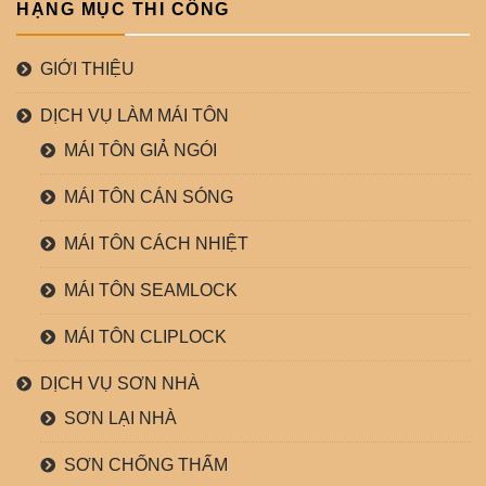
HẠNG MỤC THI CÔNG
GIỚI THIỆU
DỊCH VỤ LÀM MÁI TÔN
MÁI TÔN GIẢ NGÓI
MÁI TÔN CÁN SÓNG
MÁI TÔN CÁCH NHIỆT
MÁI TÔN SEAMLOCK
MÁI TÔN CLIPLOCK
DỊCH VỤ SƠN NHÀ
SƠN LẠI NHÀ
SƠN CHỐNG THẤM