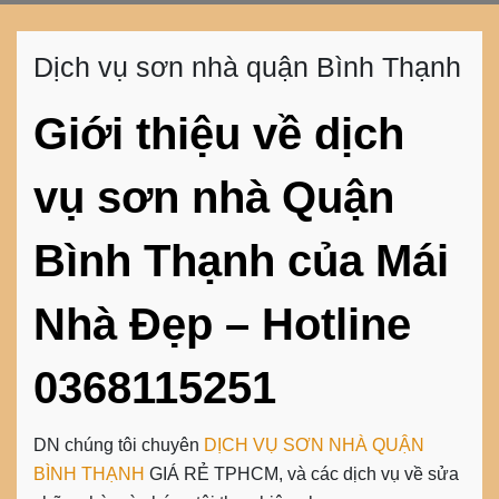
Dịch vụ sơn nhà quận Bình Thạnh
Giới thiệu về dịch
vụ sơn nhà Quận
Bình Thạnh của Mái
Nhà Đẹp – Hotline
0368115251
DN chúng tôi chuyên
DỊCH VỤ SƠN NHÀ QUẬN
BÌNH THẠNH
GIÁ RẺ TPHCM, và các dịch vụ về sửa