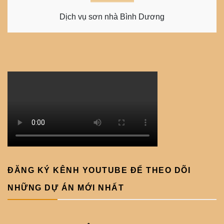
Dịch vụ sơn nhà Bình Dương
ĐĂNG KÝ KÊNH YOUTUBE ĐỂ THEO DÕI
NHỮNG DỰ ÁN MỚI NHẤT