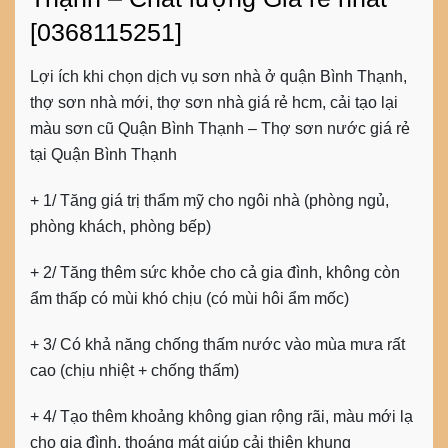
[0368115251]
Lợi ích khi chọn dịch vụ sơn nhà ở quận Bình Thạnh,
thợ sơn nhà mới, thợ sơn nhà giá rẻ hcm, cải tạo lại
màu sơn cũ Quận Bình Thạnh – Thợ sơn nước giá rẻ
tại Quận Bình Thạnh
+ 1/ Tăng giá trị thẩm mỹ cho ngôi nhà (phòng ngủ,
phòng khách, phòng bếp)
+ 2/ Tăng thêm sức khỏe cho cả gia đình, không còn
ẩm thấp có mùi khó chịu (có mùi hôi ẩm mốc)
+ 3/ Có khả năng chống thấm nước vào mùa mưa rất
cao (chịu nhiệt + chống thấm)
+ 4/ Tạo thêm khoảng không gian rộng rãi, màu mới lạ
cho gia đình, thoáng mát giúp cải thiện khung