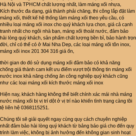
Hà Nội và TPHCM chất lượng nhất, làm máng xối nhựa,
Kích thước đa dạng, giá thành phải chăng, thi công lắp đặt làm
máng xối, thiết kế hệ thống làm máng xối theo yêu cầu, có
nhiều loại máng xối inox cho quý khách lựa chọn, giá cả cạnh
tranh nhất cho ngôi nhà bạn, máng xối thoát nước, đảm bảo
hài lòng quý khách, sản phẩm chất lượng bền bỉ, bảo hành trọn
đời, chỉ có thể có ở Mai Nha Dep, các loại máng xối tôn inox,
máng xối inox 201 304 316 giá ổn,
thời gian do đó sử dụng máng xối đảm bảo có khả năng
chống giá thành cam kết ưu điểm vượt trội thông tin máng xối
nước inox khả năng chống ăn công nghiệp quý khách cũng
như các loại máng xối kích thước máng xối inox
Hiện nay, khách hàng không thể biết chính xác mái nhà máng
nước máng xối bị vị trí dột ở vị trí nào khiến tình trạng càng tồi
tệ liên hệ 0368115251.
Chúng tôi sẽ giải quyết ngay cùng quy cách chuyên nghiệp
nhất đảm bảo hài lòng quý khách từ bảng báo giá cho đến quy
trình làm việc, không bị ảnh hưởng đến không gian sinh hoạt