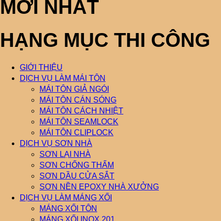
MỚI NHẤT
HẠNG MỤC THI CÔNG
GIỚI THIỆU
DỊCH VỤ LÀM MÁI TÔN
MÁI TÔN GIẢ NGÓI
MÁI TÔN CÁN SÓNG
MÁI TÔN CÁCH NHIỆT
MÁI TÔN SEAMLOCK
MÁI TÔN CLIPLOCK
DỊCH VỤ SƠN NHÀ
SƠN LẠI NHÀ
SƠN CHỐNG THẤM
SƠN DẦU CỬA SẮT
SƠN NỀN EPOXY NHÀ XƯỞNG
DỊCH VỤ LÀM MÁNG XỐI
MÁNG XỐI TÔN
MÁNG XỐI INOX 201