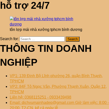
hỗ trợ 24/7
tôn lợp mái nhà xưởng tphcm bình dương
Search for:
THÔNG TIN DOANH
NGHIỆP
VP1: 139 Đinh Bộ Lĩnh phường 26, quận Bình Thạnh,
TPHCM
VP2: 84F Tô Ngọc Vân, Phường Thạnh Xuân, Quận 12,
TPHCM
Liên hệ: 0368115251 - 0933439498
Email: dichvumainhadep@gmail.com Giờ làm việc: 8:00 -
20:00, T2-CN, kể cả ngày lễ