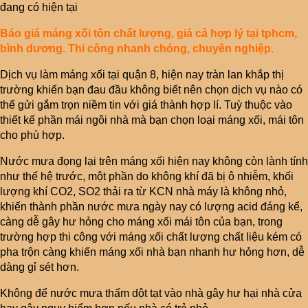
đang có hiện tại
Báo giá máng xối tôn chất lượng, giá cả hợp lý tại tphcm,
bình dương. Thi công nhanh chóng, chuyên nghiệp.
Dịch vụ làm máng xối tại quận 8, hiện nay tràn lan khắp thị
trường khiến bạn đau đầu không biết nên chọn dịch vụ nào có
thể gửi gắm trọn niềm tin với giá thành hợp lí. Tuỳ thuộc vào
thiết kế phần mái ngôi nhà mà bạn chọn loại máng xối, mái tôn
cho phù hợp.
Nước mưa đọng lại trên máng xối hiện nay không còn lành tính
như thế hệ trước, một phần do không khí đã bị ô nhiễm, khối
lượng khí CO2, SO2 thải ra từ KCN nhà máy là không nhỏ,
khiến thành phần nước mưa ngày nay có lượng acid đáng kể,
càng dễ gây hư hỏng cho máng xối mái tôn của bạn, trong
trường hợp thi công với máng xối chất lượng chất liệu kém có
pha trộn càng khiến máng xối nhà bạn nhanh hư hỏng hơn, dễ
dàng gỉ sét hơn.
Không để nước mưa thấm dột tạt vào nhà gây hư hại nhà cửa