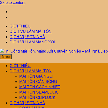
Skip to content
GIỚI THIỆU
DỊCH VỤ LÀM MÁI TÔN
DỊCH VỤ SƠN NHÀ
DỊCH VỤ LÀM MÁNG XỐI
Menu
Thi Công Mái Tôn,
Mái Nhà Đẹp chuyên làm mái tôn, máng xối chống thấm, thoát
nước hiệu quả. Đội ngũ lành nghề – bảo hành dài hạn – tư vấn
GIỚI THIỆU
miễn phí.
DỊCH VỤ LÀM MÁI TÔN
Máng Xối Chuyên
MÁI TÔN GIẢ NGÓI
MÁI TÔN CÁN SÓNG
MÁI TÔN CÁCH NHIỆT
Nghiệp – Mái Nhà
MÁI TÔN SEAMLOCK
MÁI TÔN CLIPLOCK
Đẹp
DỊCH VỤ SƠN NHÀ