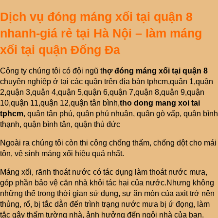
Dịch vụ đóng máng xối tại quận 8
nhanh-giá rẻ tại Hà Nội – làm máng
xối tại quận Đống Đa
Công ty chúng tôi có đội ngũ t
hợ đóng máng xối tại quận 8
chuyên nghiệp ở tại các quận trên địa bàn tphcm,quận 1,quận
2,quận 3,quận 4,quận 5,quận 6,quận 7,quận 8,quận 9,quận
10,quận 11,quận 12,quận tân bình,
tho dong mang xoi tai
tphcm
, quận tân phú, quận phú nhuận, quận gò vấp, quận bình
thạnh, quận bình tân, quận thủ đức
Ngoài ra chúng tôi còn thi công chống thấm, chống dột cho mái
tôn, vệ sinh máng xối hiệu quả nhất.
Máng xối, rãnh thoát nước có tác dụng làm thoát nước mưa,
góp phần bảo vệ căn nhà khỏi tác hại của nước.Nhưng không
những thế trong thời gian sử dụng, sự ăn mòn của axit trở nên
thủng, rổ, bị tắc dẫn đến trình trạng nước mưa bị ứ đọng, làm
tắc gây thấm tường nhà, ảnh hưởng đến ngôi nhà của bạn.