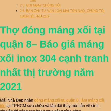
GỌI NGAY CHÚNG TÔI
BẠN CẦN TƯ VẤN LOẠI MÁI TÔN NÀO, CHÚNG TÔI
LUÔN HỖ TRỢ 24/7
Thợ đóng máng xối tại
quận 8– Báo giá máng
xối inox 304 cạnh tranh
nhất thị trường năm
2021
Mái Nhà Đẹp nhận
đóng máng xối tại quận 8
,
làm máng xối
tôn
tại TPHCM sửa chữa và lắp đặt thay mới lẫn vệ sinh,