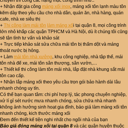
chuyên thi công các hạng mục công trình như:.
+ Nhận đặt gia công
máng xối inox
, máng xối tôn lạnh màu tôn
kẽm dày theo yêu cầu cho nhà dân, quán ăn, nhà hàng, quán
cafe, nhà xe siêu thị
+
Thi công làm mái tôn
làm máng xố
i tại quận 8, mọi công trình
lớn nhỏ khắp các quận TPHCM và Hà Nội, dù ít chúng tôi cũng
sẽ tận tình tư vấn và khảo sát
+ Trực tiếp khảo sát sửa chữa mái tôn bị thấm dột và máng
thoát nước bị hỏng.
+ Làm
mái tôn nhà xưởng
, khu công nghiệp, nhà tập thể, mái
tôn nhà để xe, mái tôn sân thượng, sân vườn,…
+ Thiết kế thi công làm tôn mái nhà, lắp đặt nhà khung sắt mái
tôn cao cấp.
+ Nhận lắp máng xối theo yêu cầu trọn gói bảo hành dài lâu
nhanh chóng uy tín.
Có thể bạn quan tâm: chi phí hợp lý, tác phong chuyên nghiệp,
xử lí gỉ sét nước mưa nhanh chóng, sửa chữa nhà nhanh
không ảnh hưởng sinh hoạt gia đình, báo giá làm máng xối tôn
nhanh chóng, kich thước máng xối
Đem đến thiết kế tiện nghi nhất cho ngôi nhà của bạn
Báo giá đóng máng xối tại quận 8
và các quận huyện thuộc