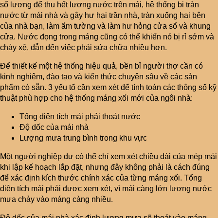
số lượng để thu hết lượng nước trên mái, hệ thống bị tràn
nước từ mái nhà và gây hư hại trần nhà, tràn xuống hai bên
của nhà bạn, làm ẩm tường và làm hư hỏng cửa sổ và khung
cửa. Nước đọng trong máng cũng có thể khiến nó bị rỉ sớm và
chảy xệ, dẫn đến việc phải sửa chữa nhiều hơn.
Để thiết kế một hệ thống hiệu quả, bền bỉ người thợ cần có
kinh nghiệm, đào tạo và kiến ​​thức chuyên sâu về các sản
phẩm có sẵn. 3 yếu tố cần xem xét để tính toán các thông số kỹ
thuật phù hợp cho hệ thống máng xối mới của ngôi nhà:
Tổng diện tích mái phải thoát nước
Độ dốc của mái nhà
Lượng mưa trung bình trong khu vực
Một người nghiệp dư có thể chỉ xem xét chiều dài của mép mái
khi lập kế hoạch lắp đặt, nhưng đây không phải là cách đúng
để xác định kích thước chính xác của từng máng xối. Tổng
diện tích mái phải được xem xét, vì mái càng lớn lượng nước
mưa chảy vào máng càng nhiều.
Độ dốc của mái nhà xác định lượng mưa sẽ thoát vào máng