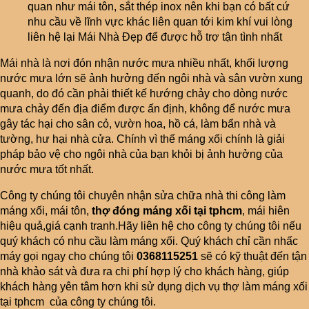
quan như mái tôn, sắt thép inox nên khi bạn có bất cứ
nhu cầu về lĩnh vực khác liên quan tới kim khí vui lòng
liên hệ lại Mái Nhà Đẹp để được hỗ trợ tận tình nhất
Mái nhà là nơi đón nhận nước mưa nhiều nhất, khối lượng
nước mưa lớn sẽ ảnh hưởng đến ngôi nhà và sân vườn xung
quanh, do đó cần phải thiết kế hướng chảy cho dòng nước
mưa chảy đến địa điểm được ấn định, không để nước mưa
gây tác hại cho sân cỏ, vườn hoa, hồ cá, làm bẩn nhà và
tường, hư hại nhà cửa. Chính vì thế máng xối chính là giải
pháp bảo vệ cho ngôi nhà của bạn khỏi bị ảnh hưởng của
nước mưa tốt nhất.
Công ty chúng tôi chuyên nhận sửa chữa nhà thi công làm
máng xối, mái tôn,
thợ đóng máng xối tại tphcm
, mái hiên
hiệu quả,giá cạnh tranh.Hãy liên hệ cho công ty chúng tôi nếu
quý khách có nhu cầu làm máng xối. Quý khách chỉ cần nhấc
máy gọi ngay cho chúng tôi
0368115251
sẽ có kỹ thuật đến tận
nhà khảo sát và đưa ra chi phí hợp lý cho khách hàng, giúp
khách hàng yên tâm hơn khi sử dụng dịch vụ thợ làm máng xối
tại tphcm của công ty chúng tôi.