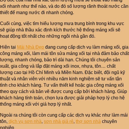
xối nhanh như thế nào, và do đó số lượng rãnh thoát nước cần
thiết để mang nước đi nhanh chóng.
Cuối cùng, việc tìm hiểu lượng mưa trung bình trong khu vực
sẽ giúp nhà thầu xác định kích thước hệ thống máng xối sẽ
hoạt động tốt nhất cho những ngôi nhà gần đó.
Hiện tại
Mái Nhà Đẹp
đang cung cấp dịch vụ làm máng xối, gia
công máng xối, làm mái tôn sửa máng xối tại nhà đảm bảo chất
lượng, nhanh chóng, bảo trì dài hạn. Chúng tôi chuyên sản
xuất, gia công và lắp đặt máng xối inox, nhựa, tôn… chất
lượng cao tại Hồ Chí Minh và Miền Nam. Đặc biêt, đội ngũ kỹ
thuật và nhân viên với nhiều năm kinh nghiệm sẽ tư vấn tận
tình cho khách hàng. Tư vấn thiết kế hoặc gia công máng xối
theo quy cách và bản vẽ được cung cấp bởi khách hàng. Giúp
khách hàng tính toán, chọn lựa được giải pháp hợp lý cho hệ
thống máng xối với giá hợp lý nhất.
Ngoài ra chúng tôi còn cung cấp các dịch vụ khác như làm mái
tôn,
dịch vụ sơn nhà
,
sơn nhà giá rẻ
,
thợ sơn nhà
chuyên
nghiệp