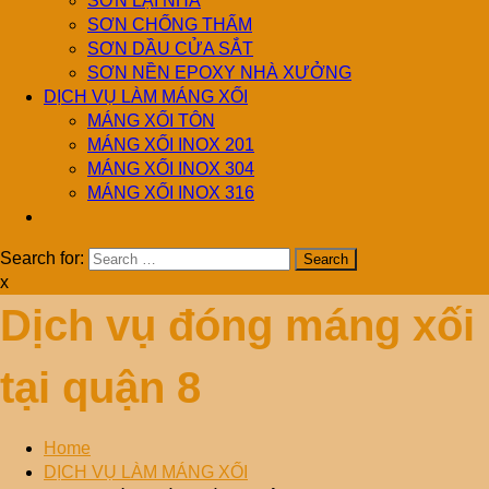
SƠN LẠI NHÀ
SƠN CHỐNG THẤM
SƠN DẦU CỬA SẮT
SƠN NỀN EPOXY NHÀ XƯỞNG
DỊCH VỤ LÀM MÁNG XỐI
MÁNG XỐI TÔN
MÁNG XỐI INOX 201
MÁNG XỐI INOX 304
MÁNG XỐI INOX 316
Search for:
x
Dịch vụ đóng máng xối
tại quận 8
Home
DỊCH VỤ LÀM MÁNG XỐI