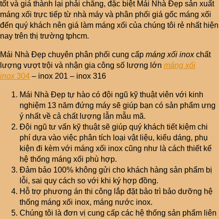
tốt và giá thành lại phải chăng, đặc biệt Mái Nhà Đẹp sản xuất
máng xối trực tiếp từ nhà máy và phân phối giá gốc máng xối
đến quý khách nên giá làm máng xối của chúng tôi rẻ nhất hiện
nay trên thị trường tphcm.
Mái Nhà Đẹp chuyên phân phối cung cấp
máng xối inox
chất
lượng vượt trội và nhận gia công số lượng lớn
máng xối
inox
304
– inox 201 – inox 316
Mái Nhà Đẹp tự hào có đội ngũ kỹ thuật viên với kinh
nghiệm 13 năm đứng máy sẽ giúp bạn có sản phẩm ưng
ý nhất về cả chất lượng lẫn mẫu mã.
Đội ngũ tư vấn kỹ thuật sẽ giúp quý khách tiết kiệm chi
phí dựa vào việc phân tích loại vật liệu, kiểu dáng, phụ
kiện đi kèm với máng xối inox cũng như là cách thiết kế
hệ thống máng xối phù hợp.
Đảm bảo 100% không gửi cho khách hàng sản phẩm bị
lỗi, sai quy cách so với khi ký hợp đồng.
Hỗ trợ phương án thi công lắp đặt bảo trì bảo dưỡng hệ
thống máng xối inox, máng nước inox.
Chúng tôi là đơn vị cung cấp các hệ thống sản phẩm liên