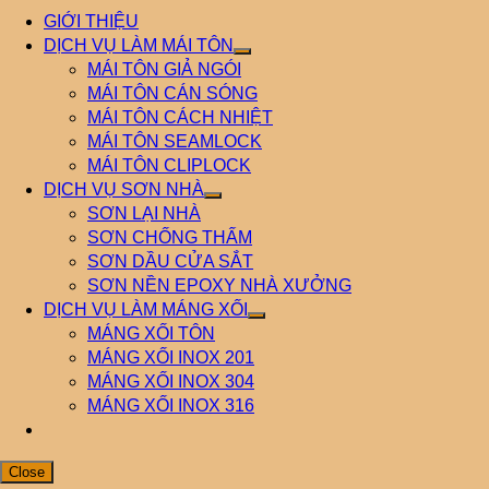
GIỚI THIỆU
DỊCH VỤ LÀM MÁI TÔN
MÁI TÔN GIẢ NGÓI
MÁI TÔN CÁN SÓNG
MÁI TÔN CÁCH NHIỆT
MÁI TÔN SEAMLOCK
MÁI TÔN CLIPLOCK
DỊCH VỤ SƠN NHÀ
SƠN LẠI NHÀ
SƠN CHỐNG THẤM
SƠN DẦU CỬA SẮT
SƠN NỀN EPOXY NHÀ XƯỞNG
DỊCH VỤ LÀM MÁNG XỐI
MÁNG XỐI TÔN
MÁNG XỐI INOX 201
MÁNG XỐI INOX 304
MÁNG XỐI INOX 316
Close