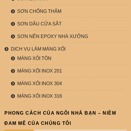
SƠN CHỐNG THẤM
SƠN DẦU CỬA SẮT
SƠN NỀN EPOXY NHÀ XƯỞNG
DỊCH VỤ LÀM MÁNG XỐI
MÁNG XỐI TÔN
MÁNG XỐI INOX 201
MÁNG XỐI INOX 304
MÁNG XỐI INOX 316
PHONG CÁCH CỦA NGÔI NHÀ BẠN – NIỀM
ĐAM MÊ CỦA CHÚNG TÔI