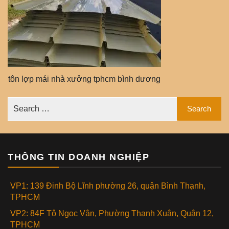
tôn lợp mái nhà xưởng tphcm bình dương
THÔNG TIN DOANH NGHIỆP
VP1: 139 Đinh Bộ Lĩnh phường 26, quận Bình Thạnh,
TPHCM
VP2: 84F Tô Ngọc Vân, Phường Thạnh Xuân, Quận 12,
TPHCM