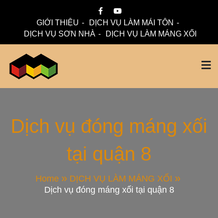
Skip
to
GIỚI THIỆU
DỊCH VỤ LÀM MÁI TÔN
content
DỊCH VỤ SƠN NHÀ
DỊCH VỤ LÀM MÁNG XỐI
Mái Nhà Đẹp chuyên làm mái tôn, máng xối chống thấm,
Thi Công Mái Tôn,
thoát nước hiệu quả. Đội ngũ lành nghề – bảo hành dài hạn
– tư vấn miễn phí.
Máng Xối Chuyên
Dịch vụ đóng máng xối
tại quận 8
Nghiệp – Mái Nhà
Đẹp
Home
DỊCH VỤ LÀM MÁNG XỐI
Dịch vụ đóng máng xối tại quận 8