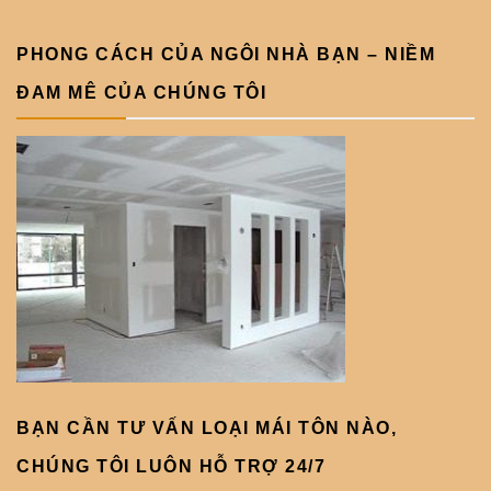
PHONG CÁCH CỦA NGÔI NHÀ BẠN – NIỀM
ĐAM MÊ CỦA CHÚNG TÔI
BẠN CẦN TƯ VẤN LOẠI MÁI TÔN NÀO,
CHÚNG TÔI LUÔN HỖ TRỢ 24/7