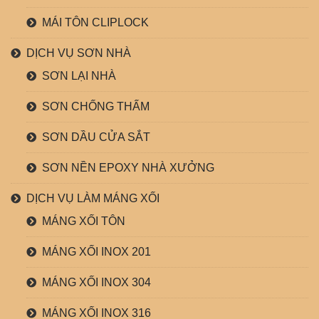
MÁI TÔN CLIPLOCK
DỊCH VỤ SƠN NHÀ
SƠN LẠI NHÀ
SƠN CHỐNG THẤM
SƠN DẦU CỬA SẮT
SƠN NỀN EPOXY NHÀ XƯỞNG
DỊCH VỤ LÀM MÁNG XỐI
MÁNG XỐI TÔN
MÁNG XỐI INOX 201
MÁNG XỐI INOX 304
MÁNG XỐI INOX 316