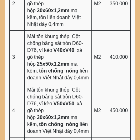
2
gồ thép
M2
350.000
hộp
30x60x1,2mm
mạ
kẽm, tôn liên doanh Việt
Nhật dày 0,4mm
Mái tôn khung thép: Cột
chống bằng sắt tròn D60-
D76, vỉ kèo
V40xV40
, xà
3
gồ thép
M2
410.000
hộp
25x50x1,2mm
mạ
kẽm,
tôn chống nóng
liên
doanh Việt Nhật dày 0,4mm
Mái tôn khung thép: Cột
chống bằng sắt tròn D60-
D76, vỉ kèo
V50xV50
, xà
4
gồ thép
M2
450.000
hộp
30x60x1,2mm
mạ
kẽm,
tôn chống nóng
liên
doanh Việt Nhật dày 0,4mm