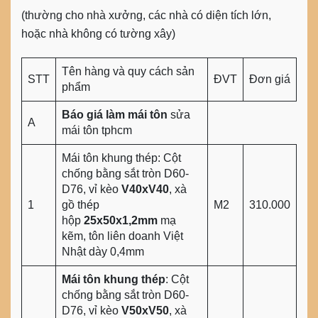
(thường cho nhà xưởng, các nhà có diện tích lớn,
hoặc nhà không có tường xây)
Tên hàng và quy cách sản
STT
ĐVT
Đơn giá
phẩm
Báo giá làm mái tôn
sửa
A
mái tôn tphcm
Mái tôn khung thép: Cột
chống bằng sắt tròn D60-
D76, vỉ kèo
V40xV40
, xà
1
gồ thép
M2
310.000
hộp
25x50x1,2mm
mạ
kẽm, tôn liên doanh Việt
Nhật dày 0,4mm
Mái tôn khung thép
: Cột
chống bằng sắt tròn D60-
D76, vỉ kèo
V50xV50
, xà