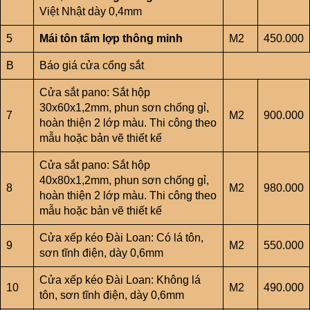
Việt Nhật dày 0,4mm
5
Mái tôn tấm lợp thông minh
M2
450.000
B
Báo giá cửa cổng sắt
Cửa sắt pano: Sắt hộp
30x60x1,2mm, phun sơn chống gỉ,
7
M2
900.000
hoàn thiện 2 lớp màu. Thi công theo
mẫu hoặc bản vẽ thiết kế
Cửa sắt pano: Sắt hộp
40x80x1,2mm, phun sơn chống gỉ,
8
M2
980.000
hoàn thiện 2 lớp màu. Thi công theo
mẫu hoặc bản vẽ thiết kế
Cửa xếp kéo Đài Loan: Có lá tôn,
9
M2
550.000
sơn tĩnh điện, dày 0,6mm
Cửa xếp kéo Đài Loan: Không lá
10
M2
490.000
tôn, sơn tĩnh điện, dày 0,6mm