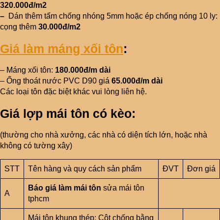
320.000đ/m2
–
Dán thêm tấm chống nhóng 5mm hoặc ép chống nóng 10 ly:
cọng thêm
30.000đ/m2
Giá làm máng xối tôn
:
– Máng xối tôn:
180.000đ/m dài
– Ống thoát nước PVC D90 giá
65.000đ/m dài
Các loại tôn đặc biệt khác vui lòng liên hệ.
Giá lợp mái tôn có kèo:
(thường cho nhà xưởng, các nhà có diện tích lớn, hoặc nhà
không có tường xây)
STT
Tên hàng và quy cách sản phẩm
ĐVT
Đơn giá
Báo giá làm mái tôn
sửa mái tôn
A
tphcm
Mái tôn khung thép: Cột chống bằng