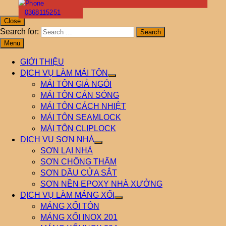
0368115251
Close
Search for:
Menu
GIỚI THIỆU
DỊCH VỤ LÀM MÁI TÔN
MÁI TÔN GIẢ NGÓI
MÁI TÔN CÁN SÓNG
MÁI TÔN CÁCH NHIỆT
MÁI TÔN SEAMLOCK
MÁI TÔN CLIPLOCK
DỊCH VỤ SƠN NHÀ
SƠN LẠI NHÀ
SƠN CHỐNG THẤM
SƠN DẦU CỬA SẮT
SƠN NỀN EPOXY NHÀ XƯỞNG
DỊCH VỤ LÀM MÁNG XỐI
MÁNG XỐI TÔN
MÁNG XỐI INOX 201