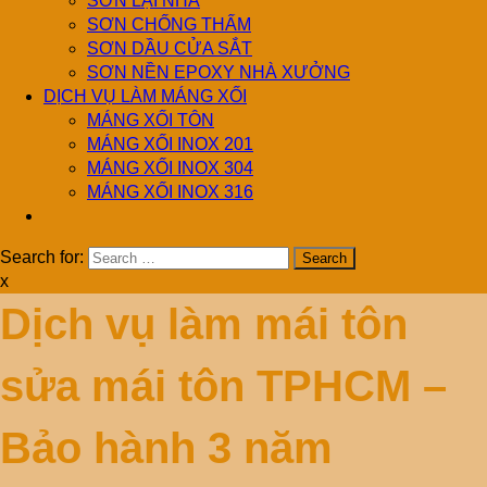
SƠN LẠI NHÀ
SƠN CHỐNG THẤM
SƠN DẦU CỬA SẮT
SƠN NỀN EPOXY NHÀ XƯỞNG
DỊCH VỤ LÀM MÁNG XỐI
MÁNG XỐI TÔN
MÁNG XỐI INOX 201
MÁNG XỐI INOX 304
MÁNG XỐI INOX 316
Search for:
x
Dịch vụ làm mái tôn
sửa mái tôn TPHCM –
Bảo hành 3 năm