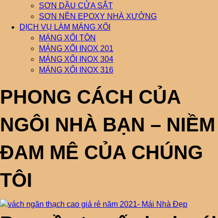
SƠN DẦU CỬA SẮT
SƠN NỀN EPOXY NHÀ XƯỞNG
DỊCH VỤ LÀM MÁNG XỐI
MÁNG XỐI TÔN
MÁNG XỐI INOX 201
MÁNG XỐI INOX 304
MÁNG XỐI INOX 316
PHONG CÁCH CỦA
NGÔI NHÀ BẠN – NIỀM
ĐAM MÊ CỦA CHÚNG
TÔI