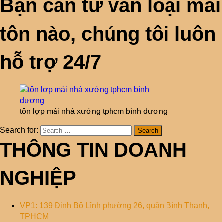
Bạn cần tư vấn loại mái
tôn nào, chúng tôi luôn
hỗ trợ 24/7
tôn lợp mái nhà xưởng tphcm bình dương
Search for:
THÔNG TIN DOANH
NGHIỆP
VP1: 139 Đinh Bộ Lĩnh phường 26, quận Bình Thạnh,
TPHCM