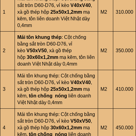
sắt tròn D60-D76, vỉ kèo
V40xV40
,
1
xà gồ thép hộp
25x50x1,2mm
mạ
M2
310.000
kẽm, tôn liên doanh Việt Nhật dày
0,4mm
Mái tôn khung thép
: Cột chống
bằng sắt tròn D60-D76, vỉ
2
kèo
V50xV50
, xà gồ thép
M2
350.000
hộp
30x60x1,2mm
mạ kẽm, tôn liên
doanh Việt Nhật dày 0,4mm
Mái tôn khung thép: Cột chống bằng
sắt tròn D60-D76, vỉ kèo
V40xV40
,
3
xà gồ thép hộp
25x50x1,2mm
mạ
M2
410.000
kẽm,
tôn chống nóng
liên doanh
Việt Nhật dày 0,4mm
Mái tôn khung thép: Cột chống bằng
sắt tròn D60-D76, vỉ kèo
V50xV50
,
4
xà gồ thép hộp
30x60x1,2mm
mạ
M2
450.000
kẽm,
tôn chống nóng
liên doanh