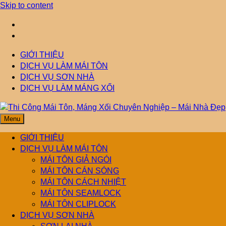
Skip to content
GIỚI THIỆU
DỊCH VỤ LÀM MÁI TÔN
DỊCH VỤ SƠN NHÀ
DỊCH VỤ LÀM MÁNG XỐI
Menu
Thi Công Mái Tôn,
Mái Nhà Đẹp chuyên làm mái tôn, máng xối chống thấm, thoát
nước hiệu quả. Đội ngũ lành nghề – bảo hành dài hạn – tư vấn
GIỚI THIỆU
miễn phí.
DỊCH VỤ LÀM MÁI TÔN
Máng Xối Chuyên
MÁI TÔN GIẢ NGÓI
MÁI TÔN CÁN SÓNG
MÁI TÔN CÁCH NHIỆT
Nghiệp – Mái Nhà
MÁI TÔN SEAMLOCK
MÁI TÔN CLIPLOCK
Đẹp
DỊCH VỤ SƠN NHÀ