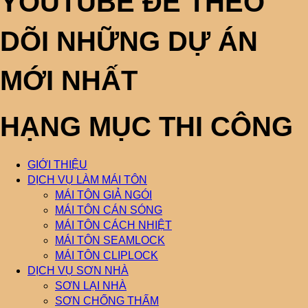
YOUTUBE ĐỂ THEO
DÕI NHỮNG DỰ ÁN
MỚI NHẤT
HẠNG MỤC THI CÔNG
GIỚI THIỆU
DỊCH VỤ LÀM MÁI TÔN
MÁI TÔN GIẢ NGÓI
MÁI TÔN CÁN SÓNG
MÁI TÔN CÁCH NHIỆT
MÁI TÔN SEAMLOCK
MÁI TÔN CLIPLOCK
DỊCH VỤ SƠN NHÀ
SƠN LẠI NHÀ
SƠN CHỐNG THẤM