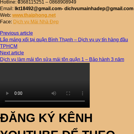
Hotline:
0
368115251 – 0868908949
Email:
lkt18492@gmail.com- dichvumainhadep@gmail.com
Web:
www.thaiphong.net
Face:
Dịch vụ Mái Nhà Đẹp
Previous article
Lắp máng xối tại quận Bình Thạnh – Dịch vụ uy tín hàng đầu
TPHCM
Next article
Dịch vụ làm mái tôn sửa mái tôn quận 1 – Bảo hành 3 năm
ĐĂNG KÝ KÊNH