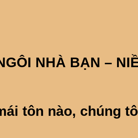
GÔI NHÀ BẠN – NI
mái tôn nào, chúng tô