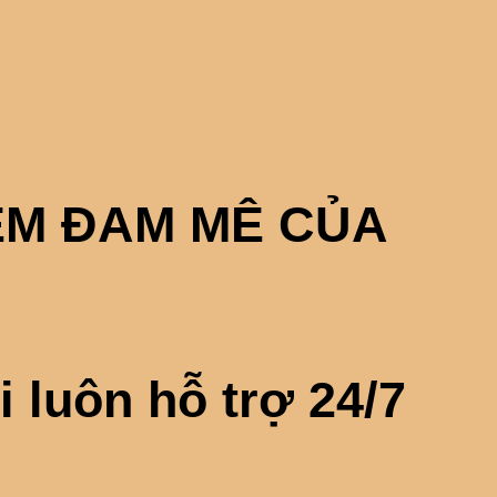
ỀM ĐAM MÊ CỦA
i luôn hỗ trợ 24/7