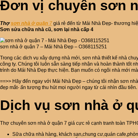
Đơn vị chuyên sơn n
Thợ
sơn nhà ở quận
7
giá rẻ đến từ Mái Nhà Đẹp- thương hiệu
Sơn sửa chữa nhà cũ, sơn lại nhà cấp
4
sơn nhà ở quận 7 – Mái Nhà Đẹp – O368115251
Trong các dịch vụ xây dựng nhà mới, sơn nhà thiết kế nhà chuy
công ty. Chúng tôi luôn sẵn sàng tiếp nhận và hoàn thành tốt
trình do Mái Nhà Đẹp thực hiện. Bạn muốn có ngôi nhà mới màu
==>> Hãy đến ngay với Mái Nhà Đẹp – chúng tôi nhận sơn nhà đ
đẹp mắt- ấn tượng thu hút mọi người ngay từ cái nhìn đầu tiên.
Dịch vụ sơn nhà ở qu
Thợ chuyên sơn nhà ở quận 7 giá cực rẻ cạnh tranh toàn TP
Sữa chữa nhà hàng, khách sạn,chung cư,quán cafe,phò