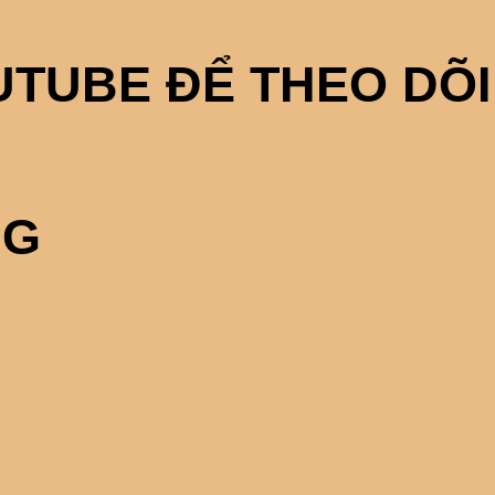
TUBE ĐỂ THEO DÕI
NG