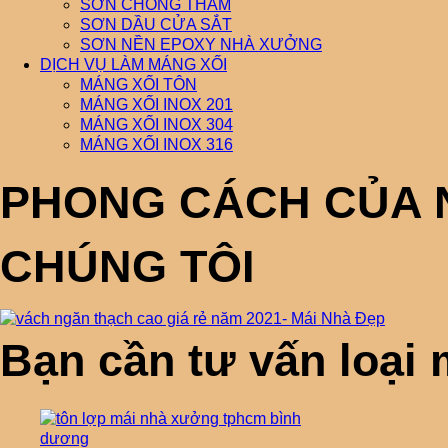
SƠN CHỐNG THẤM
SƠN DẦU CỬA SẮT
SƠN NỀN EPOXY NHÀ XƯỞNG
DỊCH VỤ LÀM MÁNG XỐI
MÁNG XỐI TÔN
MÁNG XỐI INOX 201
MÁNG XỐI INOX 304
MÁNG XỐI INOX 316
PHONG CÁCH CỦA N
CHÚNG TÔI
Bạn cần tư vấn loại 