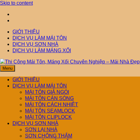
Skip to content
GIỚI THIỆU
DỊCH VỤ LÀM MÁI TÔN
DỊCH VỤ SƠN NHÀ
DỊCH VỤ LÀM MÁNG XỐI
Menu
Thi Công Mái 
Mái Nhà Đẹp chuyên làm mái tôn, máng xối chống thấm, thoát n
GIỚI THIỆU
DỊCH VỤ LÀM MÁI TÔN
MÁI TÔN GIẢ NGÓI
Nghiệp – Mái 
MÁI TÔN CÁN SÓNG
MÁI TÔN CÁCH NHIỆT
MÁI TÔN SEAMLOCK
MÁI TÔN CLIPLOCK
DỊCH VỤ SƠN NHÀ
SƠN LẠI NHÀ
SƠN CHỐNG THẤM