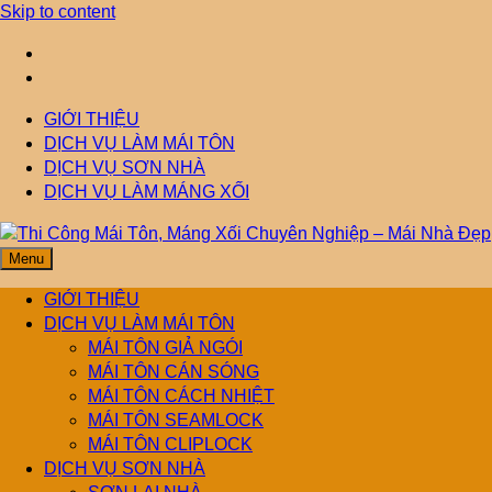
Skip to content
GIỚI THIỆU
DỊCH VỤ LÀM MÁI TÔN
DỊCH VỤ SƠN NHÀ
DỊCH VỤ LÀM MÁNG XỐI
Menu
Thi Công Mái Tôn,
Mái Nhà Đẹp chuyên làm mái tôn, máng xối chống thấm, thoát
nước hiệu quả. Đội ngũ lành nghề – bảo hành dài hạn – tư vấn
GIỚI THIỆU
miễn phí.
DỊCH VỤ LÀM MÁI TÔN
Máng Xối Chuyên
MÁI TÔN GIẢ NGÓI
MÁI TÔN CÁN SÓNG
MÁI TÔN CÁCH NHIỆT
Nghiệp – Mái Nhà
MÁI TÔN SEAMLOCK
MÁI TÔN CLIPLOCK
Đẹp
DỊCH VỤ SƠN NHÀ