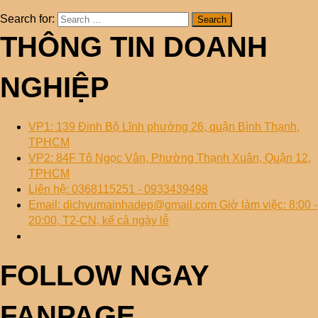
Search for:
THÔNG TIN DOANH
NGHIỆP
VP1: 139 Đinh Bộ Lĩnh phường 26, quận Bình Thạnh,
TPHCM
VP2: 84F Tô Ngọc Vân, Phường Thạnh Xuân, Quận 12,
TPHCM
Liên hệ: 0368115251 - 0933439498
Email: dichvumainhadep@gmail.com Giờ làm việc: 8:00 -
20:00, T2-CN, kể cả ngày lễ
FOLLOW NGAY
FANPAGE