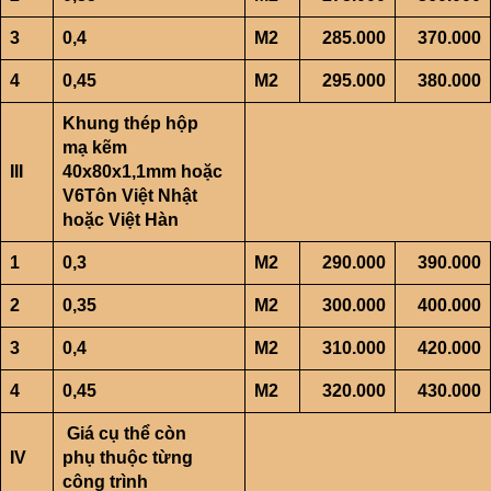
3
0,4
M2
285.000
370.000
4
0,45
M2
295.000
380.000
Khung thép h
ộp
m
ạ k
ẽm
III
40x80x1,1mm ho
ặc
V6
Tôn Vi
ệt Nh
ật
ho
ặc Vi
ệt Hàn
1
0,3
M2
290.000
390.000
2
0,35
M2
300.000
400.000
3
0,4
M2
310.000
420.000
4
0,45
M2
320.000
430.000
Giá c
ụ th
ể còn
IV
ph
ụ thu
ộc t
ừng
công trình