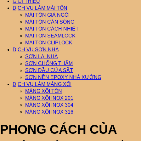
GIỚI THIỆU
DỊCH VỤ LÀM MÁI TÔN
MÁI TÔN GIẢ NGÓI
MÁI TÔN CÁN SÓNG
MÁI TÔN CÁCH NHIỆT
MÁI TÔN SEAMLOCK
MÁI TÔN CLIPLOCK
DỊCH VỤ SƠN NHÀ
SƠN LẠI NHÀ
SƠN CHỐNG THẤM
SƠN DẦU CỬA SẮT
SƠN NỀN EPOXY NHÀ XƯỞNG
DỊCH VỤ LÀM MÁNG XỐI
MÁNG XỐI TÔN
MÁNG XỐI INOX 201
MÁNG XỐI INOX 304
MÁNG XỐI INOX 316
PHONG CÁCH CỦA