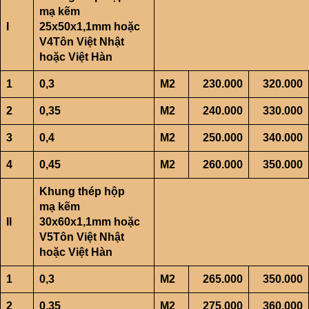
m
ạ k
ẽm
I
25x50x1,1mm ho
ặc
V4
Tôn Vi
ệt Nh
ật
ho
ặc Vi
ệt Hàn
1
0,3
M2
230.000
320.000
2
0,35
M2
240.000
330.000
3
0,4
M2
250.000
340.000
4
0,45
M2
260.000
350.000
Khung thép h
ộp
m
ạ k
ẽm
II
30x60x1,1mm ho
ặc
V5
Tôn Vi
ệt Nh
ật
ho
ặc Vi
ệt Hàn
1
0,3
M2
265.000
350.000
2
0,35
M2
275.000
360.000