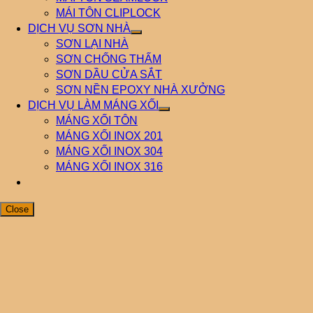
MÁI TÔN CLIPLOCK
DỊCH VỤ SƠN NHÀ
SƠN LẠI NHÀ
SƠN CHỐNG THẤM
SƠN DẦU CỬA SẮT
SƠN NỀN EPOXY NHÀ XƯỞNG
DỊCH VỤ LÀM MÁNG XỐI
MÁNG XỐI TÔN
MÁNG XỐI INOX 201
MÁNG XỐI INOX 304
MÁNG XỐI INOX 316
Close