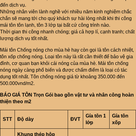
đến dịch vụ.
Những nhân viên lành nghề với nhiều năm kinh nghiệm chắc
chắn sẽ mang tới cho quý khách sự hài lòng nhất khi thi công
mái tôn tôn lạnh, tôn 3 lớp tại bất cứ công trình nào.
Thời gian thi công nhanh chóng; giá cả hợp lí, cạnh tranh; chất
lượng dịch vụ tốt nhất.
Mái tôn Chống nóng cho mùa hè hay còn gọi là tôn cách nhiệt,
tôn xốp chống nóng. Loại tôn này là rất cần thiết để bảo vệ gia
đình, cơ quan bạn khỏi cái nóng của mùa hè. Mái tôn chống
nóng ngày càng phổ biến và được chấm điểm là loại có tác
dụng tốt nhất. Tôn chống nóng giá từ khoảng 350.000 đến
500.000vnd/m2.
BÁO GIÁ TÔN Trọn Gói bao gồn vật tư và nhân công hoàn
thiện theo m2
Gía tôn 1
Gía tôn
STT
Đ
ộ dày
ĐVT
l
ớp
x
ốp
Khung thép h
ộp